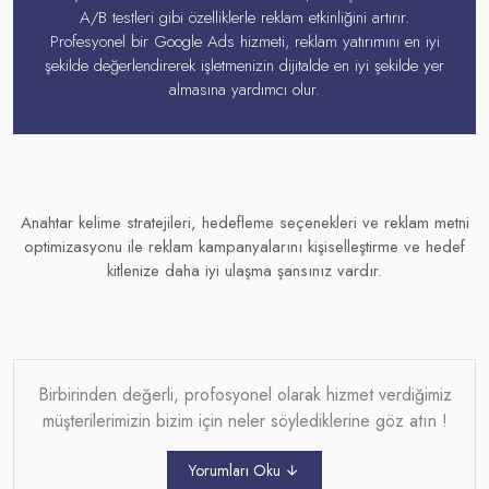
A/B testleri gibi özelliklerle reklam etkinliğini artırır.
Profesyonel bir Google Ads hizmeti, reklam yatırımını en iyi
şekilde değerlendirerek işletmenizin dijitalde en iyi şekilde yer
almasına yardımcı olur.
Anahtar kelime stratejileri, hedefleme seçenekleri ve reklam metni
optimizasyonu ile reklam kampanyalarını kişiselleştirme ve hedef
kitlenize daha iyi ulaşma şansınız vardır.
Birbirinden değerli, profosyonel olarak hizmet verdiğimiz
müşterilerimizin bizim için neler söylediklerine göz atın !
Yorumları Oku