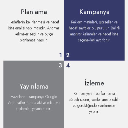
Planlama
Kampanya
Hedeflerin belirlenmesi ve hedef
Reklam metinleri, görseller ve
kitle analizi yapılmasıdır. Anahtar
hedef sayfalar oluşturulur. Belirli
kelimeler seçilir ve bütçe
anahtar kelimeler ve hedef kitle
planlaması yapılır.
seçenekleri ayarlanır.
1
2
3
4
İzleme
Yayınlama
Kampanyanın performansı
Hazırlanan kampanya Google
sürekli izlenir, veriler analiz edilir
Ads platformunda aktive edilir ve
ve gerektiğinde ayarlamalar
reklamlar yayına alınır.
yapılır.