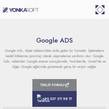
Skip
⁠
to
content
Google ADS
Google Ads, dijital reklamcılıkta önde gelen bir hizmettir. İşletmelerin
hedef kitlelerine çevrimiçi olarak ulaşmalarına yardımcı olur. Google
Ads, reklamları Google arama sonuçlarında, YouTube’da, Gmail’de ve
diğer Google ağlarında göstererek geniş bir erişim sağlar.
TEKLİF FORMU
+90 537 311 98 17