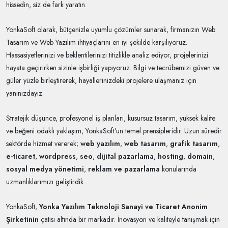
hissedin, siz de fark yaratın.
YonkaSoft olarak, bütçenizle uyumlu çözümler sunarak, firmanızın Web
Tasarım ve Web Yazılım ihtiyaçlarını en iyi şekilde karşılıyoruz.
Hassasiyetlerinizi ve beklentilerinizi titizlikle analiz ediyor, projelerinizi
hayata geçirirken sizinle işbirliği yapıyoruz. Bilgi ve tecrübemizi güven ve
güler yüzle birleştirerek, hayallerinizdeki projelere ulaşmanız için
yanınızdayız.
Stratejik düşünce, profesyonel iş planları, kusursuz tasarım, yüksek kalite
ve beğeni odaklı yaklaşım, YonkaSoft'un temel prensipleridir. Uzun süredir
sektörde hizmet vererek;
web yazılım
,
web tasarım
,
grafik tasarım
,
e-ticaret
,
wordpress
,
seo
,
dijital pazarlama
,
hosting
,
domain
,
sosyal medya yönetimi
,
reklam ve pazarlama
konularında
uzmanlıklarımızı geliştirdik.
YonkaSoft,
Yonka Yazılım Teknoloji Sanayi ve Ticaret Anonim
Şirketinin
çatısı altında bir markadır. İnovasyon ve kaliteyle tanışmak için