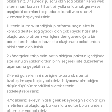
olabilirsiniz. Bir süredir şu soru aklınızda olabilir: Kendi web
sitemi nasıl kurarım? Basit bir yolla anlatmak gerekirse
aşağıdaki adımları takip ederek kendi web sitenizi
kurmaya başlayabilirsiniz:
1.Sitenizi kurmak istediğiniz platformu seçin. Size bu
konuda destek sağlayacak olan çok sayıda hazır site
oluşturucu platform var. İçlerinden güvendiğiniz bir
adresi tercih ederek hazır site oluşturucu paketlerden
birini satın alabilirsiniz.
2.Yönergeleri takip edin. Satın aldığınız paketin içeriğinde
size sunulan şablonlardan birini seçerek site düzenleme
aşamasına geçebilirsiniz.
3.Kendi görsellerinizi site içine aktararak sitenizi
özelleştirmeye başlayabilirsiniz. İhtiyacınız olmadığını
düşündüğünüz modülleri silerek sitenizi
sadeleştirebilirsiniz.
4.Yazılarınızı ekleyin. Yazılı içerik ekleyeceğiniz alanlar için
metinlerinizi oluşturup bu kısımlara editör bölümünden
eklemeler yapabilirsiniz.