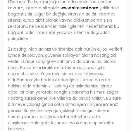
1.Doman: Türkçe karşılığı alan adı olarak ifade edilen
kavram, internet sitenizin
www.siteismi.com
şeklindeki
bağlantısıdır. Diğer bir değişle sitenizin adıdır. İnternet
sitenizi kurup aktif olarak yayına aldıktan sonra sizin
sektörünüzle ve içeriklerinizle ilgilenen hedef kitleniz bu
bağlantı adını internete yazarak sitenize doğrudan
gelebilirler.
2.Hosting: Alan adınızı ve sitenize dair bütün dijital verileri
içinde depolayan, güvenle saklayan alana hosting adı
verilir. Türkçe karşılığı ev sahibi ya da barındırıcı olarak
bilinir. Bu sistemi kiralık ev tutuyormuşsunuz gibi
düşünebilirsiniz. Yaşamak için bir eve ihtiyacınız
olduğunda aylık bedelini ödediğiniz sürece oturma
hakkını elde edersiniz. Hosting de aslında size içinde
dijital bir alan yaratabileceğiniz barınma hizmeti sağlar.
Hosting süresi genellikle yıllık ya da birkaç yıllıktır. Bu süre
bitmeye yaklaştığında satın alma işlemini yenilemeniz
gerekir. Bu yenilemeyi gerçekleştirmediğinizde yani
hosting süreniz bittiğinde internet siteniz artık
ulaşılamaz hale gelir. Kısacası evinizden olup sokakta
kalırsınız.