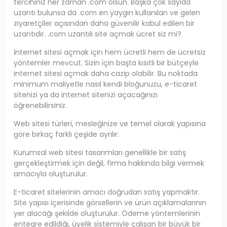
tercihiniz her zaman .com olsun. Başka çok sayıda
uzantı bulunsa da .com en yaygın kullanılan ve gelen
ziyaretçiler açısından daha güvenilir kabul edilen bir
uzantıdır. .com uzantılı site açmak ücret siz mi?
İnternet sitesi açmak için hem ücretli hem de ücretsiz
yöntemler mevcut. Sizin için başta kısıtlı bir bütçeyle
internet sitesi açmak daha cazip olabilir. Bu noktada
minimum maliyetle nasıl kendi bloğunuzu, e-ticaret
sitenizi ya da internet sitenizi açacağınızı
öğrenebilirsiniz.
Web sitesi türleri, mesleğinize ve temel olarak yapısına
göre birkaç farklı çeşide ayrılır:
Kurumsal web sitesi tasarımları genellikle bir satış
gerçekleştirmek için değil, firma hakkında bilgi vermek
amacıyla oluşturulur.
E-ticaret sitelerinin amacı doğrudan satış yapmaktır.
Site yapısı içerisinde görsellerin ve ürün açıklamalarının
yer alacağı şekilde oluşturulur. Ödeme yöntemlerinin
entegre edildiği, üyelik sistemiyle çalışan bir büyük bir