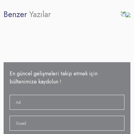
Benzer
Yazılar
En güncel gelişmeleri takip etmek için
bültenimize kaydolun !
2024 Web Tasarım Trendleri
F