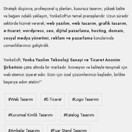
Stratejik düşünce, profesyonel iş planları, kusursuz tasarım, yüksek kalite
ve beğeni odaklı yaklaşım, YonkaSoft'un temel prensipleridir. Uzun süredir
sektörde hizmet vererek;
web yazılım
,
web tasarım
,
grafik tasarım
,
e-ticaret
,
wordpress
,
seo
,
dijital pazarlama
,
hosting
,
domain
,
sosyal medya yönetimi
,
reklam ve pazarlama
konularında
uzmanlıklarımızı geliştirdik.
YonkaSoft,
Yonka Yazılım Teknoloji Sanayi ve Ticaret Anonim
Şirketinin
çatısı altında bir markadır. İnovasyon ve kaliteyle tanışmak için
web sitemizi ziyaret edin. Sizin için özel çözümlerimizi keşfedin, birlikte
başarıya adım atalım!"
#Web Tasarım
#E-Ticaret
#Logo Tasarımı
#Kurumsal Kimlik Tasarımı
#Katalog Tasarımı
#Ambalaj Tasarımı
#Fuar Stand Tasarımı