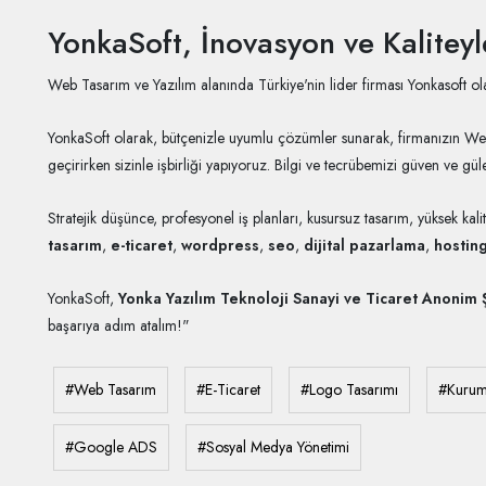
YonkaSoft, İnovasyon ve Kaliteyl
Web Tasarım ve Yazılım alanında Türkiye'nin lider firması Yonkasoft ola
YonkaSoft olarak, bütçenizle uyumlu çözümler sunarak, firmanızın Web Tasa
geçirirken sizinle işbirliği yapıyoruz. Bilgi ve tecrübemizi güven ve gül
Stratejik düşünce, profesyonel iş planları, kusursuz tasarım, yüksek ka
tasarım
,
e-ticaret
,
wordpress
,
seo
,
dijital pazarlama
,
hostin
YonkaSoft,
Yonka Yazılım Teknoloji Sanayi ve Ticaret Anonim Ş
başarıya adım atalım!"
#Web Tasarım
#E-Ticaret
#Logo Tasarımı
#Kurums
#Google ADS
#Sosyal Medya Yönetimi