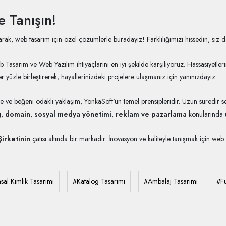
e Tanışın!
rak, web tasarım için özel çözümlerle buradayız! Farklılığımızı hissedin, siz de
rım ve Web Yazılım ihtiyaçlarını en iyi şekilde karşılıyoruz. Hassasiyetlerinizi 
er yüzle birleştirerek, hayallerinizdeki projelere ulaşmanız için yanınızdayız.
lite ve beğeni odaklı yaklaşım, YonkaSoft'un temel prensipleridir. Uzun süredir
g
,
domain
,
sosyal medya yönetimi
,
reklam ve pazarlama
konularında u
irketinin
çatısı altında bir markadır. İnovasyon ve kaliteyle tanışmak için web 
al Kimlik Tasarımı
#Katalog Tasarımı
#Ambalaj Tasarımı
#Fu