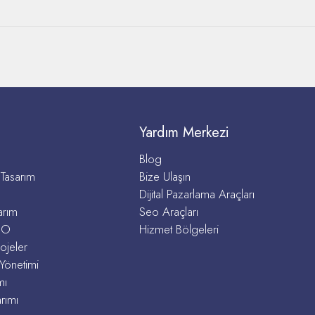
Yardım Merkezi
Blog
Tasarım
Bize Ulaşın
Dijital Pazarlama Araçları
arım
Seo Araçları
EO
Hizmet Bölgeleri
ojeler
Yönetimi
mı
rımı