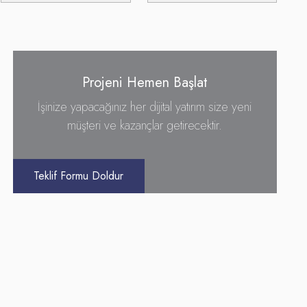
Projeni Hemen Başlat
İşinize yapacağınız her dijital yatırım size yeni
müşteri ve kazançlar getirecektir.
Teklif Formu Doldur