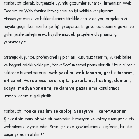
YonkaSoft olarak, bütçenizle uyumlu çözümler sunarak, firmanızın Web
Tasarım ve Web Yazılım ihtiyaçlarını en iyi şekilde karşılıyoruz.
Hassasiyetlerinizi ve beklentilerinizi titizlikle analiz ediyor, projelerinizi
hayata geçirirken sizinle işbirliği yapıyoruz. Bilgi ve tecrübemizi güven ve
güler yüzle birleştirerek, hayallerinizdeki projelere ulaşmanız için
yanınızdayız.
Stratejik düşünce, profesyonel iş planları, kusursuz tasarım, yüksek kalite
ve beğeni odaklı yaklaşım, YonkaSoft'un temel prensipleridir. Uzun süredir
sektörde hizmet vererek;
web yazılım
,
web tasarım
,
grafik tasarım
,
e-ticaret
,
wordpress
,
seo
,
dijital pazarlama
,
hosting
,
domain
,
sosyal medya yönetimi
,
reklam ve pazarlama
konularında
uzmanlıklarımızı geliştirdik.
YonkaSoft,
Yonka Yazılım Teknoloji Sanayi ve Ticaret Anonim
Şirketinin
çatısı altında bir markadır. İnovasyon ve kaliteyle tanışmak için
web sitemizi ziyaret edin. Sizin için özel çözümlerimizi keşfedin, birlikte
başarıya adım atalım!"