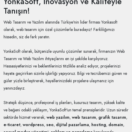
YonkaSoft, İnovasyon ve Kaliteyle
Tanışın!
Web Tasarım ve Yazılım alanında Türkiye'nin lider firması Yonkasoft
olarak, web tasarım için özel çözümlerle buradayız! Farklılığımızı
hissedin, siz de fark yaratın.
YonkaSoft olarak, bütçenizle uyumlu çözümler sunarak, firmanızın Web
Tasarım ve Web Yazılım ihtiyaçlarını en iyi şekilde karşılıyoruz.
Hassasiyetlerinizi ve beklentilerinizi titizlikle analiz ediyor, projelerinizi
hayata geçirirken sizinle işbirliği yapıyoruz. Bilgi ve tecrübemizi güven ve
güler yüzle birleştirerek, hayallerinizdeki projelere ulaşmanız için
yanınızdayız.
Stratejik düşünce, profesyonel iş planları, kusursuz tasarım, yüksek kalite
ve beğeni odaklı yaklaşım, YonkaSoft'un temel prensipleridir. Uzun süredir
sektörde hizmet vererek;
web yazılım
,
web tasarım
,
grafik tasarım
,
e-ticaret
,
wordpress
,
seo
,
dijital pazarlama
,
hosting
,
domain
,