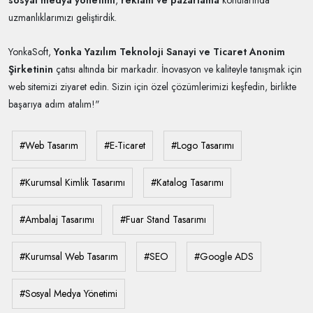
sosyal medya yönetimi
,
reklam ve pazarlama
konularında
uzmanlıklarımızı geliştirdik.
YonkaSoft,
Yonka Yazılım Teknoloji Sanayi ve Ticaret Anonim
Şirketinin
çatısı altında bir markadır. İnovasyon ve kaliteyle tanışmak için
web sitemizi ziyaret edin. Sizin için özel çözümlerimizi keşfedin, birlikte
başarıya adım atalım!"
#Web Tasarım
#E-Ticaret
#Logo Tasarımı
#Kurumsal Kimlik Tasarımı
#Katalog Tasarımı
#Ambalaj Tasarımı
#Fuar Stand Tasarımı
#Kurumsal Web Tasarım
#SEO
#Google ADS
#Sosyal Medya Yönetimi