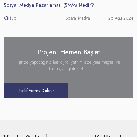
Sosyal Medya Pazarlaması (SMM) Nedir?
186
26 Ağu 2024
Sosyal Medya
Projeni Hemen Başlat
İşinize yapacağınız her dijital yatırım size yeni müşteri ve
kazançlar getirecektir.
Teklif Formu Doldur