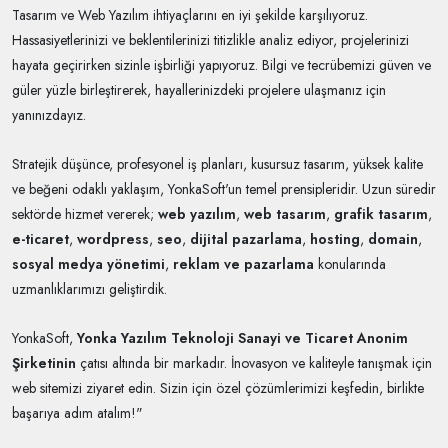
Tasarım ve Web Yazılım ihtiyaçlarını en iyi şekilde karşılıyoruz.
Hassasiyetlerinizi ve beklentilerinizi titizlikle analiz ediyor, projelerinizi
hayata geçirirken sizinle işbirliği yapıyoruz. Bilgi ve tecrübemizi güven ve
güler yüzle birleştirerek, hayallerinizdeki projelere ulaşmanız için
yanınızdayız.
Stratejik düşünce, profesyonel iş planları, kusursuz tasarım, yüksek kalite
ve beğeni odaklı yaklaşım, YonkaSoft'un temel prensipleridir. Uzun süredir
sektörde hizmet vererek;
web yazılım
,
web tasarım
,
grafik tasarım
,
e-ticaret
,
wordpress
,
seo
,
dijital pazarlama
,
hosting
,
domain
,
sosyal medya yönetimi
,
reklam ve pazarlama
konularında
uzmanlıklarımızı geliştirdik.
YonkaSoft,
Yonka Yazılım Teknoloji Sanayi ve Ticaret Anonim
Şirketinin
çatısı altında bir markadır. İnovasyon ve kaliteyle tanışmak için
web sitemizi ziyaret edin. Sizin için özel çözümlerimizi keşfedin, birlikte
başarıya adım atalım!"